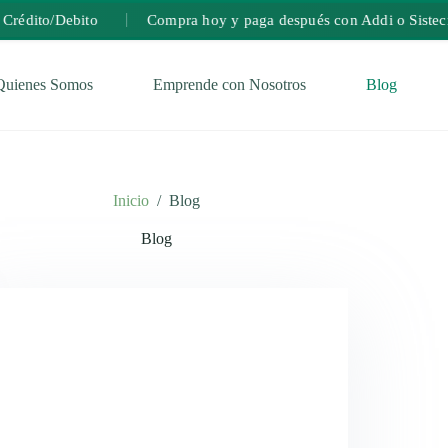
Crédito/Debito
Compra hoy y paga después con Addi o Sistecr
Quienes Somos
Emprende con Nosotros
Blog
Inicio
/
Blog
Blog