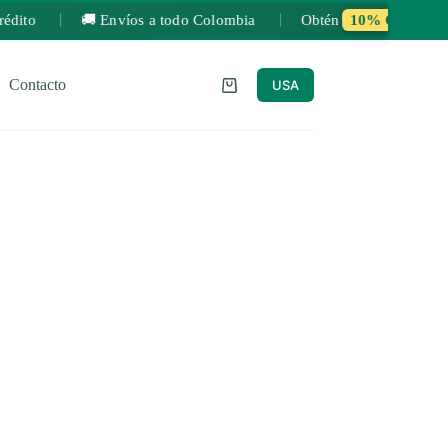
édito
🚚 Envíos a todo Colombia
Obtén
10% OFF
desd
Contacto
USA
Carro
de
compra