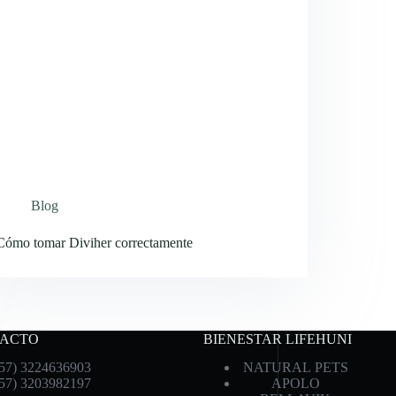
Blog
Cómo tomar Diviher correctamente
ACTO
BIENESTAR LIFEHUNI
57) 3224636903
NATURAL PETS
57) 3203982197
APOLO