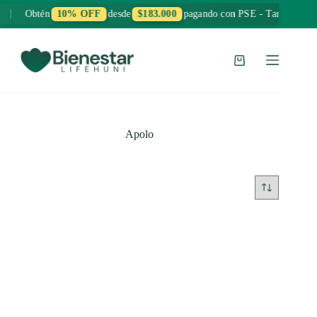
Saltar
Obtén
10% OFF
desde
$183.000
pagando con PSE - Tarjeta Créd
al
contenido
Carro
de
compra
Apolo