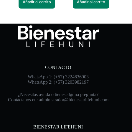
Añadir al carrito
Añadir al carrito
CONTACTO
WhatsApp 1: (+57) 3224636903
WhatsApp 2: (+57) 3203982197
¿Necesitas ayuda o tienes alguna pregunta?
Contáctanos en:
administrador@bienestarlifehuni.com
BIENESTAR LIFEHUNI