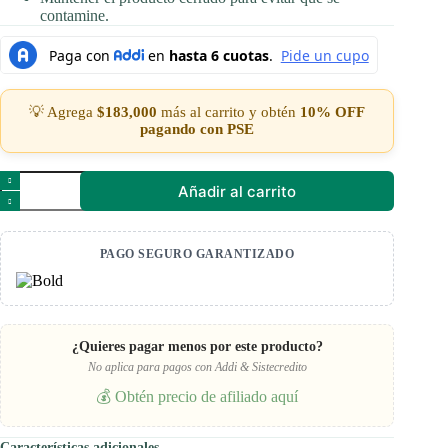
contamine.
💡 Agrega
$
183,000
más al carrito y obtén
10% OFF
pagando con PSE
Desengrasante
Añadir al carrito
Ecológico
cantidad
PAGO SEGURO GARANTIZADO
¿Quieres pagar menos por este producto?
No aplica para pagos con Addi & Sistecredito
💰 Obtén precio de afiliado aquí
Características adicionales