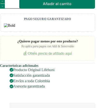
Dúo
Añadir al carrito
Limpieza
Digestiva
(Diviher
&
PAGO SEGURO GARANTIZADO
Lifedig)
cantidad
¿Quieres pagar menos por este producto?
No aplica para pagos con Addi & Sistecredito
💰 Obtén precio de afiliado aquí
Características adicionales
Producto Original Lifehuni
Satisfacción garantizada
Envíos a toda Colombia
Asesoria garantizada